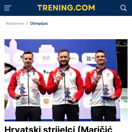
Naslovna
Olimpijac
Hrvatski strijelci (Maričić,