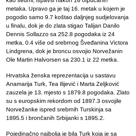
kao sedmi, ispavši nakon 16 otpucanih
metaka. Upravo ga je taj 16. metak u kojem je
pogodio samo 9.7 koštao daljnjeg sudjelovanja
u finalu, dok je do zlata stigao Talijan Danilo
Dennis Sollazzo sa 252.8 pogodaka iz 24
metka, 0.4 više od srebrnog Šveđanina Victora
Lindgrena, dok je broncu osvojio Norvežanin
Ole Martin Halvorsen sa 230.1 iz 22 metka.
Hrvatska ženska reprezentacija u sastavu
Anamarija Turk, Tea Ilijević i Marta Zeljković
zauzela je 13. mjesto s 1879.8 pogodaka. Zlato
su s europskim rekordom od 1897.3 osvojile
Norvežanke ispred srebrnih Turskinja sa
1895.5 i brončanih Srbijanki s 1895.2.
Pojedinačno najbolja je bila Turk koja je sa