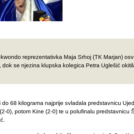
aekwondo reprezentativka Maja Srhoj (TK Marjan) osvo
dok se njezina klupska kolegica Petra Uglešić okiti
i do 68 kilograma najprije svladala predstavnicu Ujed
2-0), potom Kine (2-0) te u polufinalu predstavnicu Š
ć.