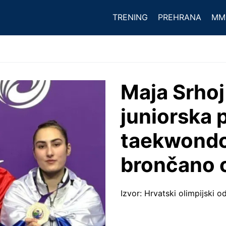
TRENING
PREHRANA
MM
Maja Srhoj
juniorska 
taekwondou
brončano o
Izvor: Hrvatski olimpijski o