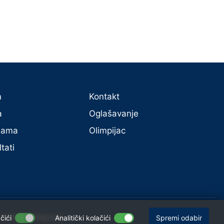
m
Kontakt
a
Oglašavanje
 nama
Olimpijac
tati
 |
info@trening.com
čići
Analitički kolačići
Spremi odabir