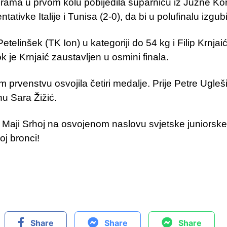
lograma u prvom kolu pobijedila suparnicu iz Južne Ko
ntativke Italije i Tunisa (2-0), da bi u polufinalu izg
 Petelinšek (TK Ion) u kategoriji do 54 kg i Filip Krnja
 je Krnjaić zaustavljen u osmini finala.
prvenstvu osvojila četiri medalje. Prije Petre Ugleši
nu Sara Žižić.
a Maji Srhoj na osvojenom naslovu svjetske juniorske
oj bronci!
Share
Share
Share