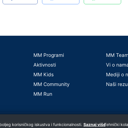
MM Programi
MM Tea
Aktivnosti
Vi o nam
MM Kids
Mediji o
MM Community
Naši rezul
MM Run
m
Materijal na ovim stranicama nije dozvoljeno kopirati bez suglasnosti.
 boljeg korisničkog iskustva i funkcionalnosti.
Saznaj više
Tehnički kola