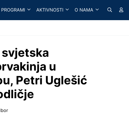
 PROGRAMI
AKTIVNOSTI
O NAMA
 svjetska
prvakinja u
, Petri Uglešić
dličje
dbor