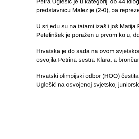
Petra Uglešić je u kategoriji do 44 ki
predstavnicu Malezije (2-0), pa repreze
U srijedu su na tatami izašli još Matija
Petelinšek je poražen u prvom kolu, dok
Hrvatska je do sada na ovom svjetskom 
osvojila Petrina sestra Klara, a bronča
Hrvatski olimpijski odbor (HOO) čestit
Uglešić na osvojenoj svjetskoj juniorsk