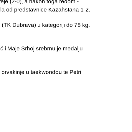
reje (2-0), a nakon toga redom -
ubila od predstavnice Kazahstana 1-2.
ić (TK Dubrava) u kategoriji do 78 kg.
ć i Maje Srhoj srebrnu je medalju
 prvakinje u taekwondou te Petri