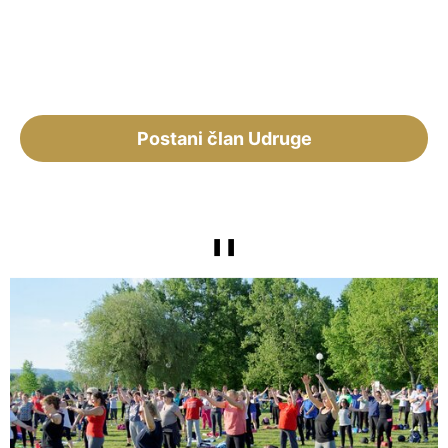
Postani član Udruge
❚❚