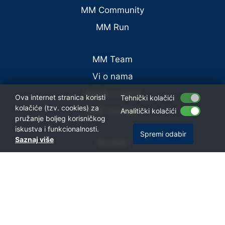
MM Community
MM Run
MM Team
Vi o nama
Mediji o nama
Ova internet stranica koristi
Tehnički kolačići
kolačiće (tzv. cookies) za
Naši rezultati
Analitički kolačići
pružanje boljeg korisničkog
iskustva i funkcionalnosti.
Spremi odabir
Saznaj više
Kontakt
Oglašavanje
Olimpijac
©
2026
Trening.com
Materijal na ovim stranicama nije