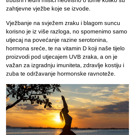
trbušni i leđni mišići neovisno o tome koliko su
zahtjevne vježbe koje se izvode.
Vježbanje na svježem zraku i blagom suncu
korisno je iz više razloga, no spomenimo samo
utjecaj na povećanje razine serotonina,
hormona sreće, te na vitamin D koji naše tijelo
proizvodi pod utjecajem UVB zraka, a on je
važan za izgradnju imuniteta, zdravlje kostiju i
zuba te održavanje hormonske ravnoteže.