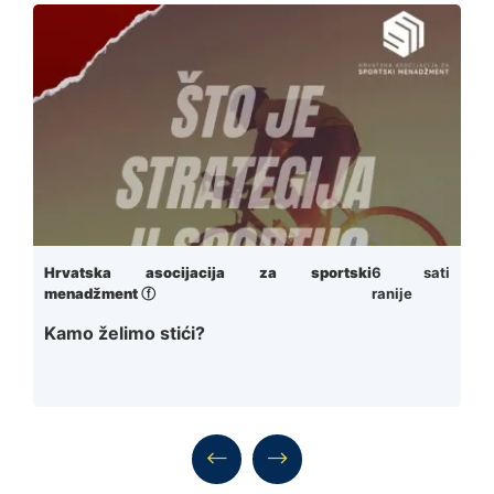
Hrvatska asocijacija za sportski
6 sati
menadžment ⓕ
ranije
Kamo želimo stići?